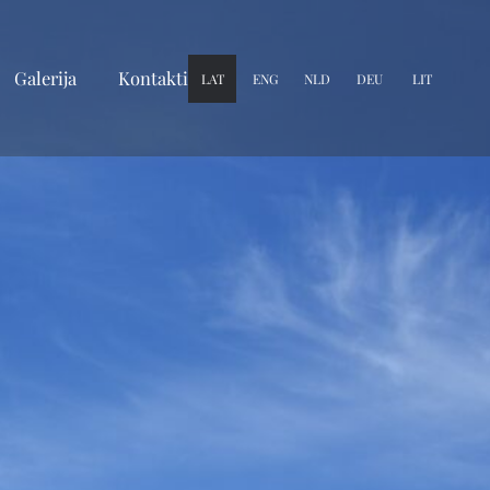
Galerija
Kontakti
LAT
ENG
NLD
DEU
LIT