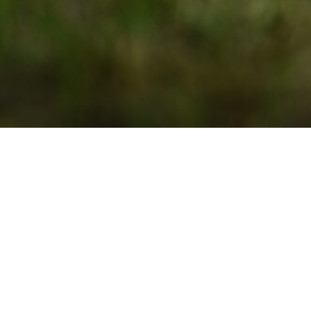
as pērli
, ar citām muižas ēkām, baznīcu, kapliču.
 senieleju. Gārsene ir bagāta ar varošiem un
šeit izbaudīt - mieru, klusumu un harmoniju.