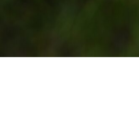
Gārsene ir bagāta! Ar baronu fon Budbergu dzi
Bagāta ar dabas skaistumu, ko ikviens var b
rosīgiem cilvēkiem, kas mīl savu novadu, sa