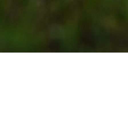
Laipni lūdzam Gārsenē!
mtas mantojumu - grezno pili, kas tiek dēvēta arī par
Sēlij
audīt pastaigu takās, kas vijas gar gleznaino Dienvidsusējas
vu pagastu, lepojas ar to un rūpējas. Tieši to arī aicinām 