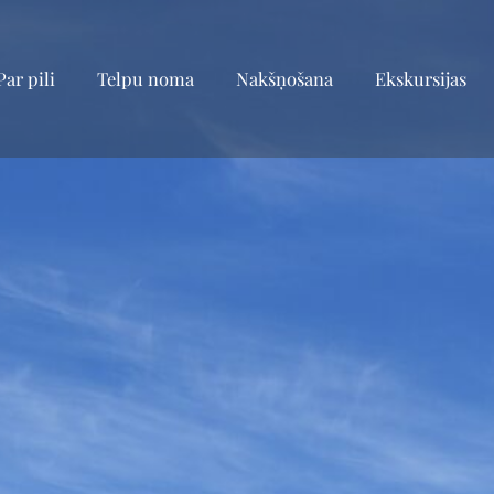
Par pili
Telpu noma
Nakšņošana
Ekskursijas